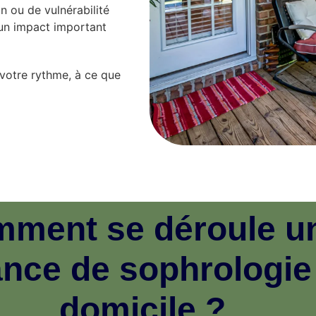
n ou de vulnérabilité
 un impact important
votre rythme, à ce que
ment se déroule u
nce de sophrologie
domicile ?