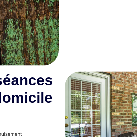
 séances
domicile
épuisement