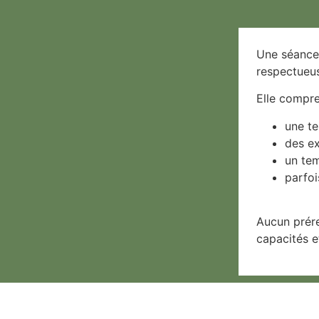
Une séance 
respectueu
Elle compr
une t
des ex
un te
parfoi
Aucun prére
capacités e