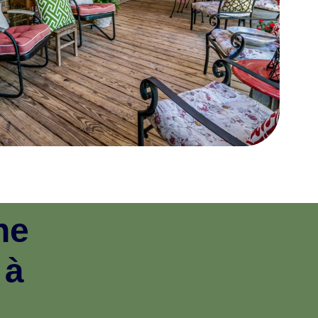
ne
 à