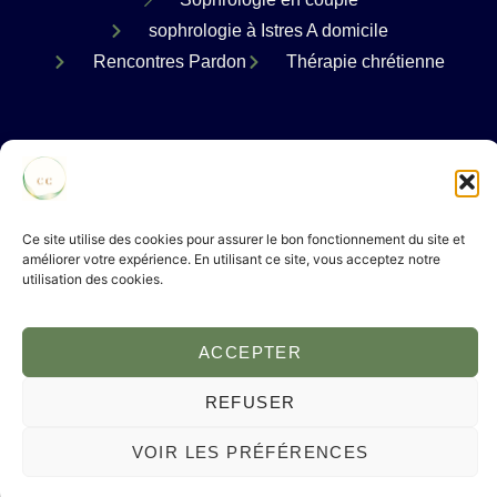
sophrologie à Istres A domicile
Rencontres Pardon
Thérapie chrétienne
Ce site utilise des cookies pour assurer le bon fonctionnement du site et
COPYRIGHT © 2024 CATHERINE COKER ALL
améliorer votre expérience. En utilisant ce site, vous acceptez notre
RIGHT RESERVED.
utilisation des cookies.
Politique de Confidentialité
Conditions Générales d'Utilisation
ACCEPTER
REFUSER
VOIR LES PRÉFÉRENCES